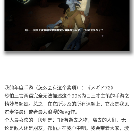
我的年度手游（怎么会有这个奖项）：《メギド72》
恐怕三言两语完全无法描述这个99%为口三才主笔的手游之
精妙与超然。总之，在它所涉及的所有课题上，它都是我见
过走得最远或者最为浪漫的avg作。
个人最喜欢的一段则是：“所有逝去之物，离去的人们，无
论是敌人还是朋友，都栖居在我心中吧。我会带着大家，驶