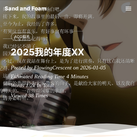
Sand and Foam
Tog
nav
ACG相关
2025我的年度XX
Posted by FlowingCrescent on 2026-01-05
Estimated Reading Time
4
Minutes
Words
1.2k
In Total
Viewed
38
Times