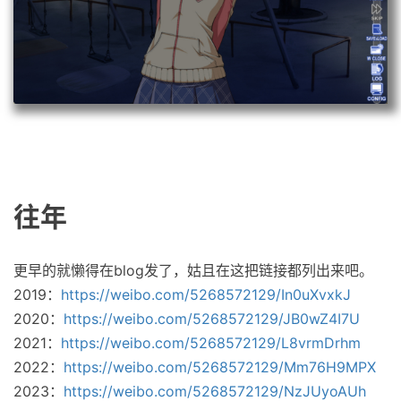
往年
更早的就懒得在blog发了，姑且在这把链接都列出来吧。
2019：
https://weibo.com/5268572129/In0uXvxkJ
2020：
https://weibo.com/5268572129/JB0wZ4I7U
2021：
https://weibo.com/5268572129/L8vrmDrhm
2022：
https://weibo.com/5268572129/Mm76H9MPX
2023：
https://weibo.com/5268572129/NzJUyoAUh