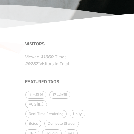
VISITORS
Viewed
31969
Times
29237
Visitors In Total
FEATURED TAGS
个人杂记
作品感想
ACG相关
Real Time Rendering
Unity
Boids
Compute Shader
SRP
Houdini
VAT