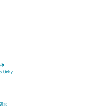
种
o Unity
染研究