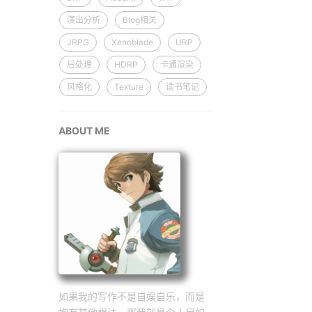
演出分析
Blog相关
JRPG
Xenoblade
URP
后处理
HDRP
卡通渲染
风格化
Texture
读书笔记
ABOUT ME
如果我的写作不是自娱自乐，而是